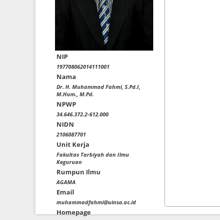
NIP
197708062014111001
Nama
Dr. H. Muhammad Fahmi, S.Pd.I,
M.Hum., M.Pd.
NPWP
34.646.372.2-612.000
NIDN
2106087701
Unit Kerja
Fakultas Tarbiyah dan Ilmu
Keguruan
Rumpun Ilmu
AGAMA
Email
muhammadfahmi@uinsa.ac.id
Homepage