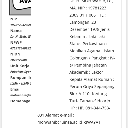
Dr. H. MOH.WAHIB, Lc.,
MA. NIP : 19781223
2009 01 1 006 TTL :
NIP
Lamongan, 23
197812232009011006
Desember 1978 Jenis
Nama
Kelamin : Laki-Laki
Dr. H. Moh. Wahib Lc., M.A
NPWP
Status Perkawinan :
675512560952000
Menikah Agama : Islam
NIDN
Golongan / Pangkat : IV-
2023127801
a/ Pembina Jabatan
Unit Kerja
Fakultas Syariah dan Hukum
Akademik : Lektor
Rumpun Ilmu
Kepala Alamat Rumah :
ILMU - ILMU SOSIAL
Perum Griya Sepanjang
Email
Blok A-110 -Kedung
mohwahib@uinsa.ac.id
Turi- Taman-Sidoarjo
Homepage
HP : HP. 081-344-753-
031 Alamat e-mail :
mohwahib@uinsa.ac.id RIWAYAT