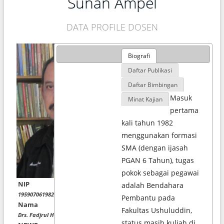
Sunan Ampel
DATA PROFILE DOSEN
Biografi
Daftar Publikasi
Daftar Bimbingan
Masuk
Minat Kajian
pertama
kali tahun 1982
menggunakan formasi
SMA (dengan ijasah
PGAN 6 Tahun), tugas
pokok sebagai pegawai
NIP
adalah Bendahara
195907061982031005
Pembantu pada
Nama
Fakultas Ushuluddin,
Drs. Fadjrul Hakam Chozin, M.M.
status masih kuliah di