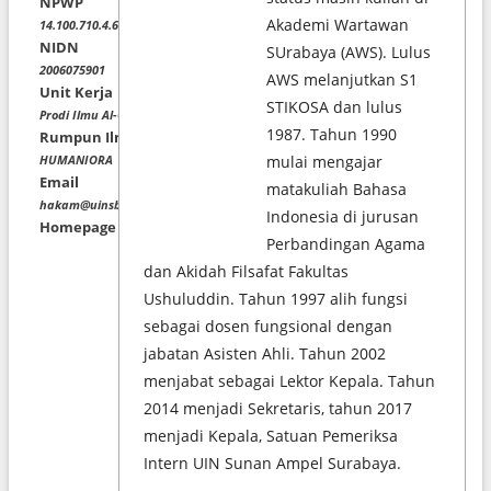
NPWP
Akademi Wartawan
14.100.710.4.643.000
NIDN
SUrabaya (AWS). Lulus
2006075901
AWS melanjutkan S1
Unit Kerja
STIKOSA dan lulus
Prodi Ilmu Al-Quran dan Tafsir
1987. Tahun 1990
Rumpun Ilmu
mulai mengajar
HUMANIORA
Email
matakuliah Bahasa
hakam@uinsby.ac.id;aang.efha@gmail.com;aang_efha@yahoo.co.id
Indonesia di jurusan
Homepage
Perbandingan Agama
dan Akidah Filsafat Fakultas
Ushuluddin. Tahun 1997 alih fungsi
sebagai dosen fungsional dengan
jabatan Asisten Ahli. Tahun 2002
menjabat sebagai Lektor Kepala. Tahun
2014 menjadi Sekretaris, tahun 2017
menjadi Kepala, Satuan Pemeriksa
Intern UIN Sunan Ampel Surabaya.