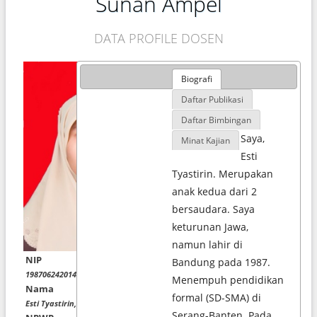
Sunan Ampel
DATA PROFILE DOSEN
Biografi
Daftar Publikasi
Daftar Bimbingan
Saya,
Minat Kajian
Esti
Tyastirin. Merupakan
anak kedua dari 2
bersaudara. Saya
keturunan Jawa,
namun lahir di
NIP
Bandung pada 1987.
198706242014032001
Menempuh pendidikan
Nama
formal (SD-SMA) di
Esti Tyastirin, M. KM
Serang-Banten. Pada